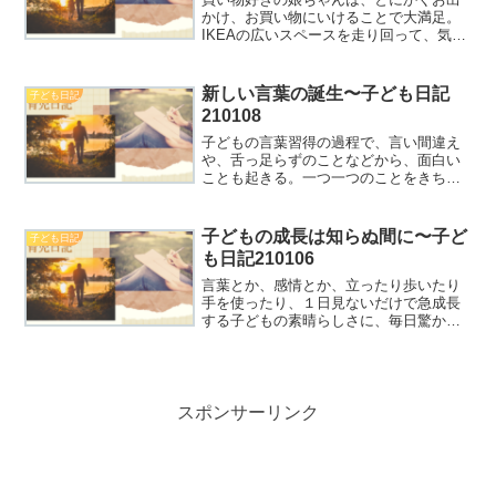
かけ、お買い物にいけることで大満足。
IKEAの広いスペースを走り回って、気が
済んだらカートで眠るのでした。なお、
次女ちゃんはずっと、眠り姫。
新しい言葉の誕生〜子ども日記
子ども日記
210108
子どもの言葉習得の過程で、言い間違え
や、舌っ足らずのことなどから、面白い
ことも起きる。一つ一つのことをきちん
と向き合いたい。
子どもの成長は知らぬ間に〜子ど
子ども日記
も日記210106
言葉とか、感情とか、立ったり歩いたり
手を使ったり、１日見ないだけで急成長
する子どもの素晴らしさに、毎日驚かさ
れます。
スポンサーリンク