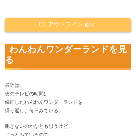
アウトライン
わんわんワンダーランドを見る
わんわんワンダーランドを見
覚えたようで踊り出す
る
次女ちゃんも参加
これはいいダイエットになる
最近は、
夜のテレビの時間は
録画したわんわんワンダーランドを
繰り返し、毎日みている。
飽きないのかなとも思うけど、
じっとみているので、