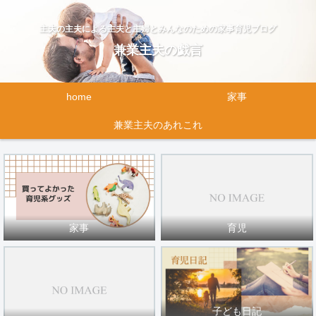
主夫の主夫による主夫と主婦とみんなのための家事育児ブログ
兼業主夫の戯言
home
家事
兼業主夫のあれこれ
家事
育児
子ども日記