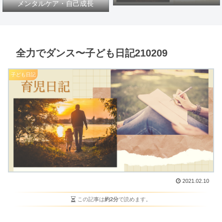
メンタルケア・自己成長
全力でダンス〜子ども日記210209
子ども日記
2021.02.10
この記事は
約2分
で読めます。