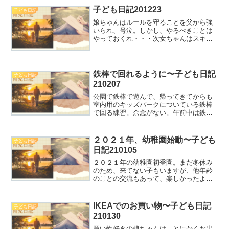
子ども日記201223
子ども日記
娘ちゃんはルールを守ることを父から強
いられ、号泣。しかし、やるべきことは
やっておくれ・・・次女ちゃんはスキ
ル・ストローマグを習得、いつでも水分
補給できるぜ！
鉄棒で回れるように〜子ども日記
子ども日記
210207
公園で鉄棒で遊んで、帰ってきてからも
室内用のキッズパークについている鉄棒
で回る練習。余念がない。午前中は鉄棒
にうまく体を預けることもできんかった
のに、午後にはもう回れるように。子ど
もってすげえ。
２０２１年、幼稚園始動〜子ども
子ども日記
日記210105
２０２１年の幼稚園初登園。まだ冬休み
のため、来てない子もいますが、他年齢
のことの交流もあって、楽しかったよ
う。次女ちゃんは、父母を独り占めでき
る少ない時間、しかし、父より母のもと
で生活するのでした。
IKEAでのお買い物〜子ども日記
子ども日記
210130
買い物好きの娘ちゃんは、とにかくお出