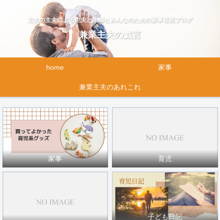
主夫の主夫による主夫と主婦とみんなのための家事育児ブログ
兼業主夫の戯言
home
家事
兼業主夫のあれこれ
家事
育児
子ども日記