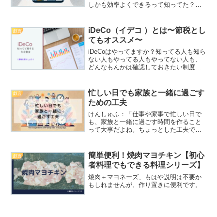
しかも効率よくできるって知ってた？ダ
ラりん掃除は苦手だけど、楽しくできる
ならやってみようかな～。効率も良けれ
ば、あとのんびりできるし。ワクワくん
iDeCo（イデコ ）とは〜節税とし
戯言
どんな工夫があるの？僕も...
てもオススメ〜
iDeCoはやってますか？知ってる人も知ら
ない人もやってる人もやってない人も、
どんなもんかは確認しておきたい制度で
す。
忙しい日でも家族と一緒に過ごす
戯言
ための工夫
けんしゅふ：「仕事や家事で忙しい日で
も、家族と一緒に過ごす時間を作ること
って大事だよね。ちょっとした工夫で、
家族の時間を増やせるんだ。」ワクわく
ん：「どんな工夫をすればいいの？忙し
くてもできる方法があれば知りたい
簡単便利！焼肉マヨチキン【初心
戯言
な！」ダラりん：「簡単に家族...
者料理でもできる料理シリーズ】
焼肉＋マヨネーズ、もはや説明は不要か
もしれませんが、作り置きに便利です。