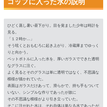
コップに入った水の説明
国語は人の中で生きる上で大切
書物は自分の引き出しを増やしてくれる
言葉は人を惹きつける
ひどく蒸し暑い昼下がり。目を覚ました少年は時計を
見る。
まとめ
「１２時か…」
そう呟くとおもむろに起き上がり、冷蔵庫までゆっく
りと向かう。
ペットポトルに入った水を、厚いガラスでできた透明
なグラスに注ぐ。
よく見るとそのグラスは単に透明ではなく、不思議な
模様が描かれていた。
表面はガラスだけあって、滑らかで、持ち手もついて
いない、シンプルな作りであったが故に
その不思議な模様がより引き立っていた。
そこに注がれた水は、それ自体は単なる水であったが