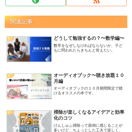
関連記事
どうして勉強するの？〜数学編〜
戯言
数学をなぜしなければならないか、子ど
もに問われたらきちんと答えたい。
オーディオブック〜聴き放題１０
戯言
月編
オーディオブックの１０月期間限定で聴
けるオススメの本です。
掃除が楽しくなるアイデアと効率
戯言
化のコツ
けんしゅふ掃除って面倒に感じることが
多いけど、ちょっとした工夫で楽しく、