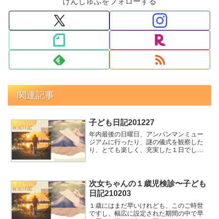
けんしゅふをフォローする
関連記事
子ども日記201227
子ども日記
年内最後の日曜日、アンパンマンミュー
ジアムに行ったり、謎の儀式を観察した
り、とても楽しく、充実した１日でし
た。
次女ちゃんの１歳児検診〜子ども
子ども日記
日記210203
１歳にはまだ早いけれども、このご時世
ですし、幅広に設定された期間の中で早