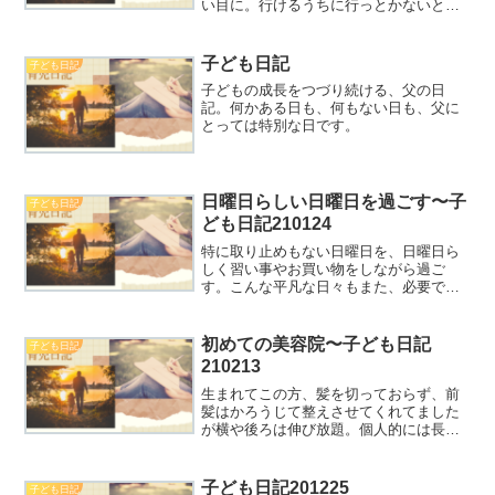
い目に。行けるうちに行っとかないとど
うなるかわからないので。
子ども日記
子ども日記
子どもの成長をつづり続ける、父の日
記。何かある日も、何もない日も、父に
とっては特別な日です。
日曜日らしい日曜日を過ごす〜子
子ども日記
ども日記210124
特に取り止めもない日曜日を、日曜日ら
しく習い事やお買い物をしながら過ご
す。こんな平凡な日々もまた、必要であ
って、幸せなのだろうと、ありがたいこ
となのだと思う。
初めての美容院〜子ども日記
子ども日記
210213
生まれてこの方、髪を切っておらず、前
髪はかろうじて整えさせてくれてました
が横や後ろは伸び放題。個人的には長い
髪の毛は好きやけど、子どもとはいえ流
石に傷んだりしてきてるので、整えまし
ょう。
子ども日記201225
子ども日記