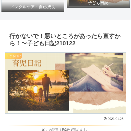
子ども日記
メンタルケア・自己成長
行かないで！悪いところがあったら直すか
ら！〜子ども日記210122
子ども日記
2021.01.23
この記事は
約2分
で読めます。