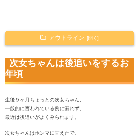
アウトライン
次女ちゃんは後追いをするお年頃
次女ちゃんは後追いをするお
後追いへの執念は凄まじく
年頃
行かないで！悪いところがあったら直すから！
次女ちゃんをなだめる娘ちゃん
生後９ヶ月ちょっとの次女ちゃん、
一般的に言われている例に漏れず、
最近は後追いがよくみられます。
次女ちゃんはホンマに甘えたで、