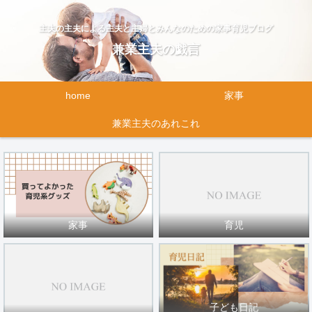
主夫の主夫による主夫と主婦とみんなのための家事育児ブログ
兼業主夫の戯言
home
家事
兼業主夫のあれこれ
家事
育児
子ども日記