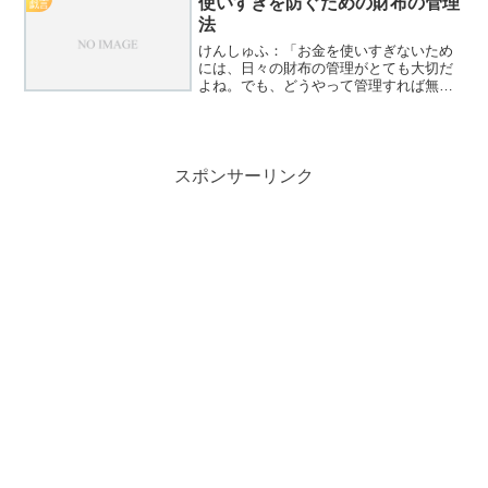
使いすぎを防ぐための財布の管理
戯言
法
けんしゅふ：「お金を使いすぎないため
には、日々の財布の管理がとても大切だ
よね。でも、どうやって管理すれば無駄
遣いを減らせるのか、悩むこともあると
思うんだ。」ワクわくん：「財布の管理
って、具体的にはどうすればいいの？簡
単にできる方法があれば教...
スポンサーリンク