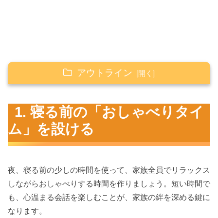
アウトライン
1. 寝る前の「おしゃべりタイム」を設ける
1. 寝る前の「おしゃべりタイ
2. 家族で「ナイトウォーク」を楽しむ
ム」を設ける
3. 「おやすみ前の読み聞かせ」で心を落ち着け
る
夜、寝る前の少しの時間を使って、家族全員でリラックス
結論：夜のひとときを家族で楽しもう
しながらおしゃべりする時間を作りましょう。短い時間で
も、心温まる会話を楽しむことが、家族の絆を深める鍵に
なります。