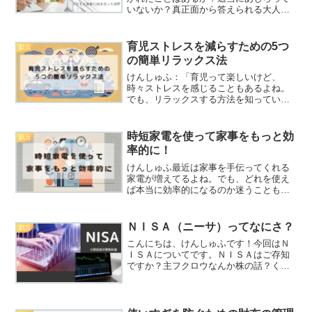
いないか？真正面から答えられる大人で
ありたい。
育児ストレスを減らすための5つ
戯言
の簡単リラックス法
けんしゅふ：「育児って楽しいけど、
時々ストレスを感じることもあるよね。
でも、リラックスする方法を知っていれ
ば、ストレスを減らせるんだ。」ワクわ
くん：「リラックス法か！それってどん
なことをすればいいの？」ダラりん：
時短家電を使って家事をもっと効
戯言
「あんまり大変じゃないなら、...
率的に！
けんしゅふ最近は家事を手伝ってくれる
家電が増えてるよね。でも、どれを使え
ば本当に効率的になるのか迷うこともあ
るんじゃない？ワクワくんそうそう！ど
んな家電が時短に役立つのか、僕も知り
たい！何がオススメ？ダラりん楽にでき
ＮＩＳＡ（ニーサ）ってなにさ？
戯言
るなら、ぜひ教えてほしい...
こんにちは、けんしゅふです！今回はＮ
ＩＳＡについてです。ＮＩＳＡはご存知
ですか？主フクロウなんか株の話？くら
いしかわからない主フグあれや、あの、
ほら、あれや！けんしゅふなんとなくは
知っていてもどんなものか説明してと言
われると言葉に困りますね...