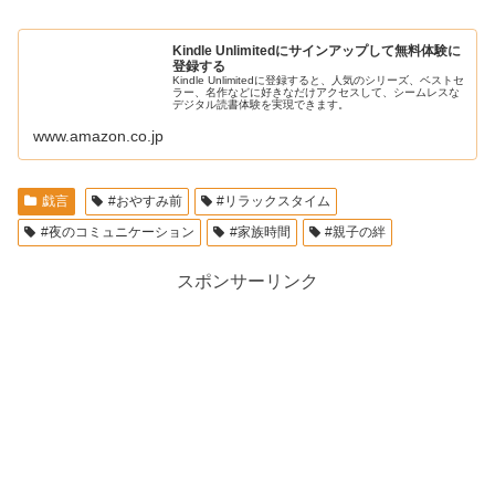
Kindle Unlimitedにサインアップして無料体験に
登録する
Kindle Unlimitedに登録すると、人気のシリーズ、ベストセ
ラー、名作などに好きなだけアクセスして、シームレスな
デジタル読書体験を実現できます。
www.amazon.co.jp
戯言
#おやすみ前
#リラックスタイム
#夜のコミュニケーション
#家族時間
#親子の絆
スポンサーリンク