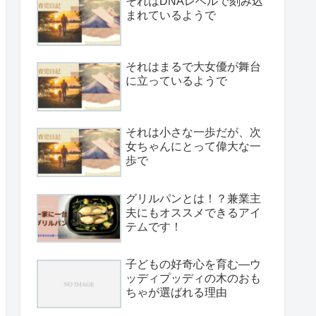
それはDNAレベルで刻み込
まれているようで
それはまるで大女優が舞台
に立っているようで
それは小さな一歩だが、次
女ちゃんにとって偉大な一
歩で
グリルパンとは！？兼業主
夫にもオススメできるアイ
テムです！
子どもの好奇心を育む—ウ
ッディプッディの木のおも
ちゃが選ばれる理由