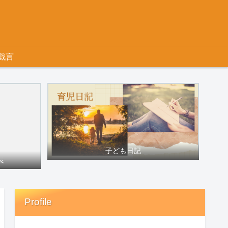
戯言
子ども日記
長
Profile