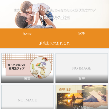
主夫の主夫による主夫と主婦とみんなのための家事育児ブログ
兼業主夫の戯言
home
家事
兼業主夫のあれこれ
家事
育児
子ども日記