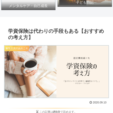
子ども日記
メンタルケア・自己成長
学資保険は代わりの手段もある【おすすめ
の考え方】
兼業主夫のあれこれ
2020.09.10
この記事は
約5分
で読めます。