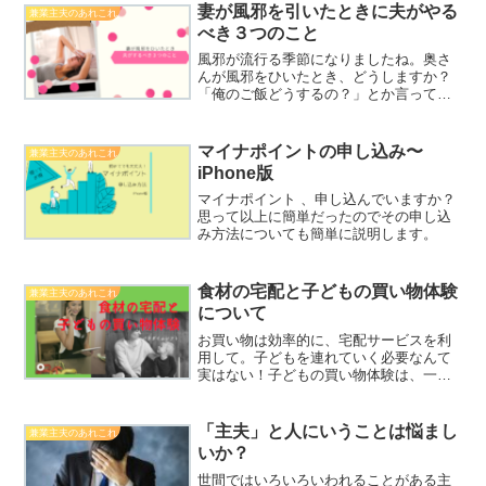
ているということが前提で...
妻が風邪を引いたときに夫がやる
兼業主夫のあれこれ
べき３つのこと
風邪が流行る季節になりましたね。奥さ
んが風邪をひいたとき、どうしますか？
「俺のご飯どうするの？」とか言ってな
いですよね？マジで。夫としてやるべき
こと３つだけ、コレだけはというものの
話です。
マイナポイントの申し込み〜
兼業主夫のあれこれ
iPhone版
マイナポイント 、申し込んでいますか？
思って以上に簡単だったのでその申し込
み方法についても簡単に説明します。
食材の宅配と子どもの買い物体験
兼業主夫のあれこれ
について
お買い物は効率的に、宅配サービスを利
用して。子どもを連れていく必要なんて
実はない！子どもの買い物体験は、一つ
のイベントとしてやるのが最も有用で
す。
「主夫」と人にいうことは悩まし
兼業主夫のあれこれ
いか？
世間ではいろいろいわれることがある主