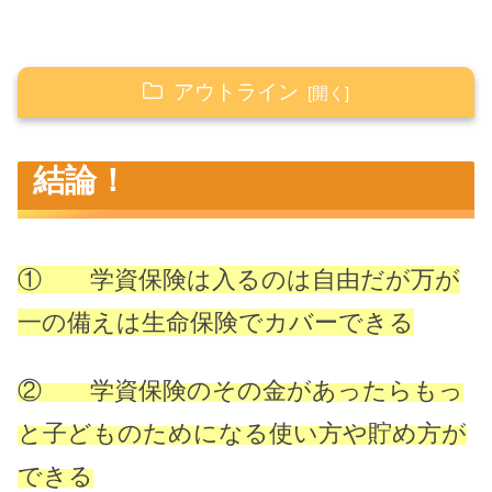
アウトライン
結論！
結論！
学資保険について
学資保険の仕組みは素晴らしいものである
学資保険のコストについて
①
学資保険は入るのは自由だが万が
保証金はいくらくらいか
一の備えは生命保険でカバーできる
月々の支払いコスト
生命保険を増額させることとの比較
② 学資保険のその金があったらもっ
学資保険以外の方法について
と子どものためになる使い方や貯め方が
貯蓄性はなくなるが自分で貯めればいい
できる
浮いたお金のその他の使い方