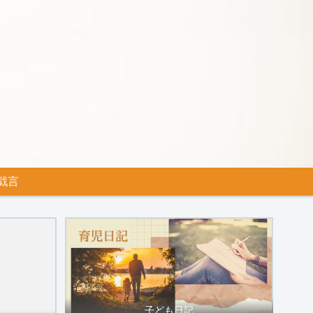
戯言
子ども日記