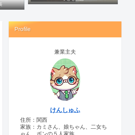
長
Profile
兼業主夫
けんしゅふ
住所：関西
家族：カミさん、娘ちゃん、二女ち
ゃん、ボンの５人家族