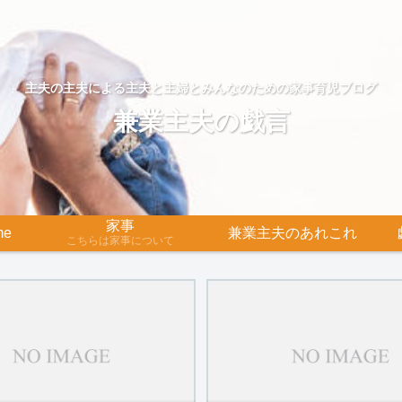
主夫の主夫による主夫と主婦とみんなのための家事育児ブログ
兼業主夫の戯言
家事
me
兼業主夫のあれこれ
こちらは家事について